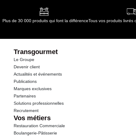
date de fabrication.
Conformément aux informations transmises
Glucides
14.0 g
par le(s) fournisseur(s) de Transgourmet
Plus de 30 000 produits qui font la différence
Tous vos produits livré
Opérations
dont Sucres
14.0 g
Protéines
4.0 g
Transgourmet
Le Groupe
Sel
0.10 g
Devenir client
Actualités et événements
Publications
Marques exclusives
Partenaires
Solutions professionnelles
Recrutement
Vos métiers
Restauration Commerciale
Boulangerie-Pâtisserie