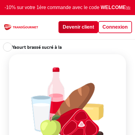
-10% sur votre 1ère commande avec le code
WELCOME
Voir 
Devenir client
Connexion
Yaourt brassé sucré à la