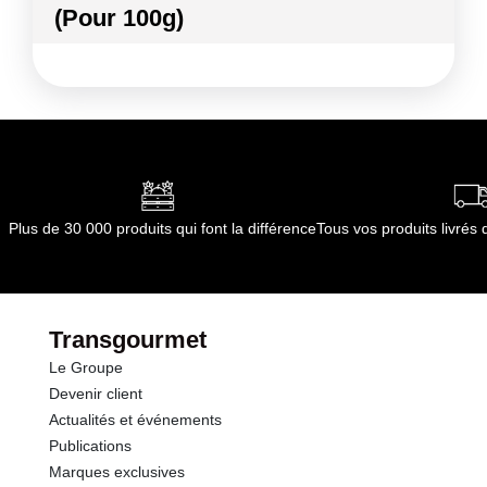
(Pour 100g)
Kilocalories
89 kcal
Kilojoules
372 kj
Matières grasses
3.2 g
dont Acides gras saturés
1.32 g
Plus de 30 000 produits qui font la différence
Tous vos produits livré
Glucides
11.2 g
dont Sucres
10.6 g
Transgourmet
Le Groupe
Protéines
3.8 g
Devenir client
Actualités et événements
Sel
0.18 g
Publications
Marques exclusives