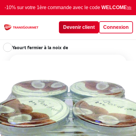
-10% sur votre 1ère commande avec le code
WELCOME
Voir 
Devenir client
Connexion
Yaourt fermier à la noix de