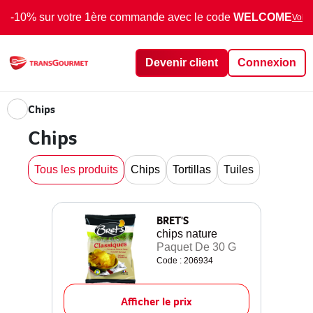
-10% sur votre 1ère commande avec le code
WELCOME
Voir 
Devenir client
Connexion
Chips
Chips
Tous les produits
Chips
Tortillas
Tuiles
BRET'S
chips nature
Paquet De 30 G
Code : 206934
Afficher le prix