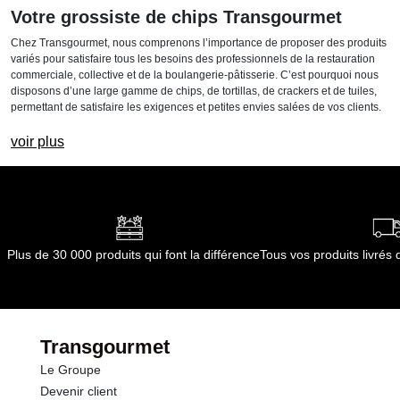
Votre grossiste de chips Transgourmet
Chez Transgourmet, nous comprenons l’importance de proposer des produits
variés pour satisfaire tous les besoins des professionnels de la restauration
commerciale, collective et de la boulangerie-pâtisserie. C’est pourquoi nous
disposons d’une large gamme de chips, de tortillas, de crackers et de tuiles,
permettant de satisfaire les exigences et petites envies salées de vos clients.
Qu’est-ce qu’une chips ?
voir plus
Les chips sont des tranches fines de pommes de terre, nappées d’huile, cuites
au four ou frites pour qu’elles deviennent croustillantes. Généralement
assaisonnées de sel, elles peuvent aussi être agrémentées d’une grande
variété d’épices et de saveurs pour convenir à tous les goûts.
Comment sont fabriquées les chips ?
Plus de 30 000 produits qui font la différence
Tous vos produits livré
Les pommes de terre sont sélectionnées pour leur teneur en amidon et leur
texture, afin de garantir une bonne friture et un croustillant optimal. Elles sont
lavées, tranchées finement ou moins finement selon les marques et le type de
chips souhaité. Après cuisson, elles sont assaisonnées puis emballées pour
la distribution.
Transgourmet
Pourquoi proposer des chips à vos clients ?
Le Groupe
Les chips sont devenues un incontournable des apéritifs et des snacks.
Devenir client