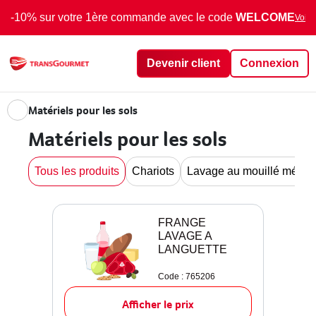
-10% sur votre 1ère commande avec le code
WELCOME
Voir 
Devenir client
Connexion
Matériels pour les sols
Matériels pour les sols
Tous les produits
Chariots
Lavage au mouillé ménag
FRANGE
LAVAGE A
LANGUETTE
Code : 765206
Afficher le prix