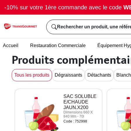
-10% sur votre 1ère commande avec le code
W
Rechercher un produit, une référ
Accueil
Restauration Commerciale
Équipement Hy
Produits complémentai
Tous les produits
Dégraissants
Détachants
Blanch
SAC SOLUBLE
E/CHAUDE
JAUN.X200
Dimensions 660 X
840 Mm - 70l
Code : 752998