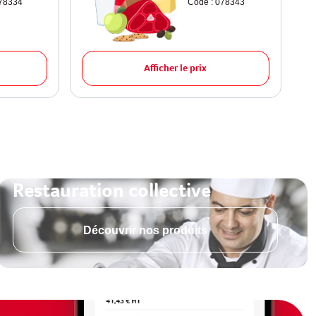
078334
Code : 078343
Afficher le prix
Restauration collective
Découvrir nos produits