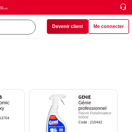
ons →
Devenir client
Me connecter
B
GENIE
omic
Génie
xy
professionnel
Flacon Pulvérisateur
500ml
253704
Code : 210442