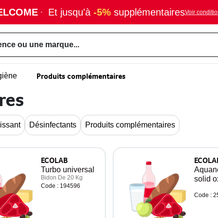
ELCOME
·
Et jusqu'à
-5%
supplémentaires
Voir conditi
ence ou une marque...
Produits complémentaires
giène
res
issant
Désinfectants
Produits complémentaires
ECOLAB
ECOLA
Turbo universal
Aquan
Bidon De 20 Kg
solid o
Code : 194596
Code : 