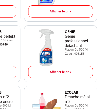
Afficher le prix
B
GENIE
e perfekt
Génie
 10 Litres
professionnel
200746
détachant
Flacon De 500 Ml
Code : 405155
Afficher le prix
B
ECOLAB
ex n°2
Détache métal
e encre
n°3
e 500 Ml
Flacon De 500 Ml