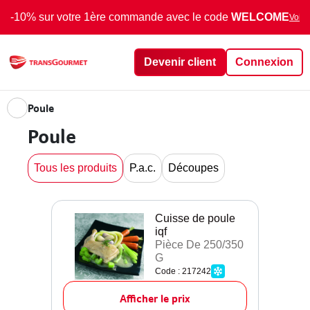
-10% sur votre 1ère commande avec le code
WELCOME
Voir 
Devenir client
Connexion
Poule
Poule
Tous les produits
P.a.c.
Découpes
Cuisse de poule
iqf
Pièce De 250/350
G
Code : 217242
Afficher le prix