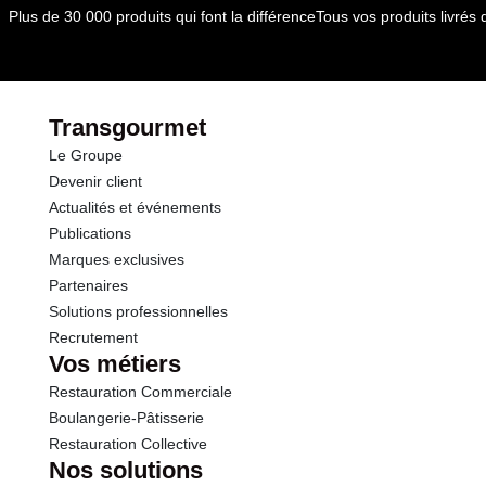
dont Acides gras saturés
0.02 g
Plus de 30 000 produits qui font la différence
Tous vos produits livré
Glucides
7.1 g
dont Sucres
6.6 g
Transgourmet
Le Groupe
Fibres
1.8 g
Devenir client
Actualités et événements
Protéines
1.0 g
Publications
Marques exclusives
Sel
0.01 g
Partenaires
Solutions professionnelles
Recrutement
Vos métiers
Restauration Commerciale
Boulangerie-Pâtisserie
Restauration Collective
Nos solutions