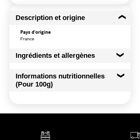
Description et origine
Pays d'origine
France
Ingrédients et allergènes
Ingrédients :
Informations nutritionnelles
Abricot
(Pour 100g)
Conformément aux informations transmises
par le(s) fournisseur(s) de Transgourmet
Kilocalories
36 kcal
Opérations
Kilojoules
151 kj
Matières grasses
0.4 g