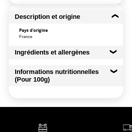
Description et origine
Pays d'origine
France
Ingrédients et allergènes
Ingrédients :
Informations nutritionnelles
ABRICOT
(Pour 100g)
Conformément aux informations transmises
par le(s) fournisseur(s) de Transgourmet
Kilocalories
53 kcal
Opérations
Kilojoules
223 kj
Matières grasses
0.4 g