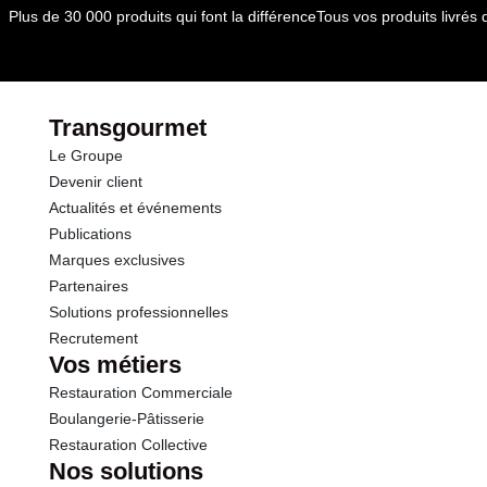
dont Acides gras saturés
0.00 g
Plus de 30 000 produits qui font la différence
Tous vos produits livré
Glucides
11.0 g
dont Sucres
9.0 g
Transgourmet
Le Groupe
Fibres
2.0 g
Devenir client
Actualités et événements
Protéines
1.4 g
Publications
Marques exclusives
Sel
0.00 g
Partenaires
Solutions professionnelles
Recrutement
Vos métiers
Restauration Commerciale
Boulangerie-Pâtisserie
Restauration Collective
Nos solutions