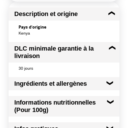
Description et origine
Pays d'origine
Kenya
DLC minimale garantie à la
livraison
30 jours
Ingrédients et allergènes
Ingrédients :
Informations nutritionnelles
Ananas, Jus d'ananas
(Pour 100g)
Conformément aux informations transmises
par le(s) fournisseur(s) de Transgourmet
Kilocalories
62 kcal
Opérations