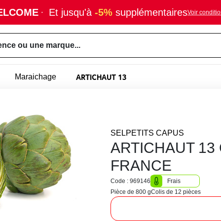
ELCOME
·
Et jusqu'à
-5%
supplémentaires
Voir conditi
ence ou une marque...
ARTICHAUT 13
Maraichage
SELPETITS CAPUS
ARTICHAUT 13 
FRANCE
Code : 969146
Frais
Pièce de 800 g
Colis de 12 pièces