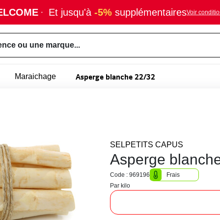
ELCOME
·
Et jusqu'à
-5%
supplémentaires
Voir conditi
ence ou une marque...
Asperge blanche 22/32
Maraichage
SELPETITS CAPUS
Asperge blanche
Code : 969196
Frais
Par kilo