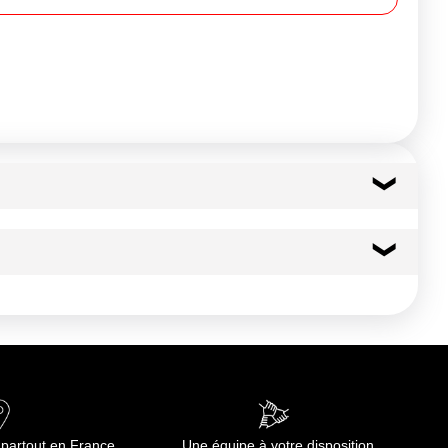
15 kcal
64 kj
0.1 g
0.03 g
 partout en France
Une équipe à votre disposition