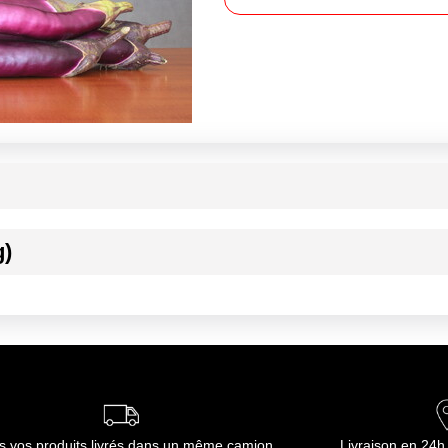
g)
ournisseur(s) de Transgourmet Opérations
s vos produits livrés dans un même camion
Livraison en 24h