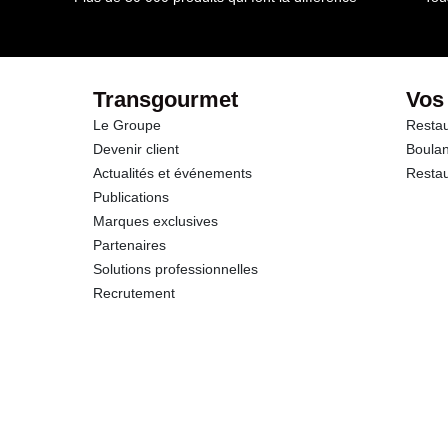
Glucides
dont Sucres
Transgourmet
Vos
Le Groupe
Restau
Fibres
Devenir client
Boulan
Actualités et événements
Restau
Protéines
Publications
Marques exclusives
Sel
Partenaires
Solutions professionnelles
Recrutement