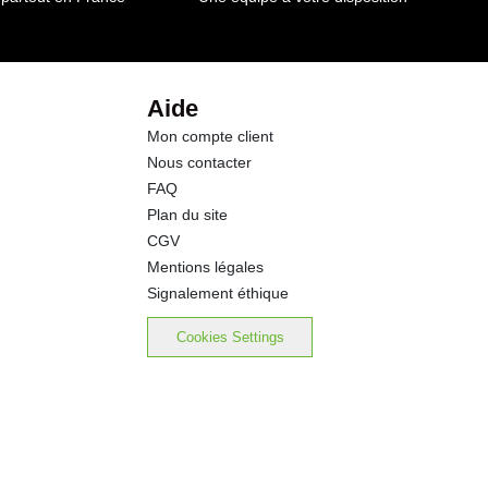
2.4 g
2.4 g
Aide
Mon compte client
2.7 g
Nous contacter
FAQ
1.1 g
Plan du site
CGV
0.01 g
Mentions légales
Signalement éthique
Cookies Settings