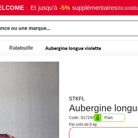
ELCOME
·
Et jusqu'à
-5%
supplémentaires
Voir conditi
ence ou une marque...
Aubergine longue violette
Ratatouille
STKFL
Aubergine longue
Code : 017150
Frais
Par colis de 6 kg