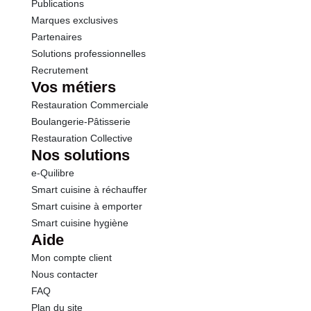
Protéines
1.6 g
Publications
Marques exclusives
Sel
0.01 g
Partenaires
Solutions professionnelles
Recrutement
Sodium
0.01 g
Vos métiers
Restauration Commerciale
Calcium
9.40 mg
Boulangerie-Pâtisserie
Restauration Collective
Nos solutions
e-Quilibre
Smart cuisine à réchauffer
Smart cuisine à emporter
Smart cuisine hygiène
Aide
Mon compte client
Nous contacter
FAQ
Plan du site