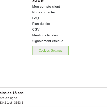
Aide
Mon compte client
10.0 g
Nous contacter
FAQ
1.29 g
Plan du site
CGV
Mentions légales
Signalement éthique
Cookies Settings
oins de 18 ans
te en ligne.
.3342-1 et l.3353-3