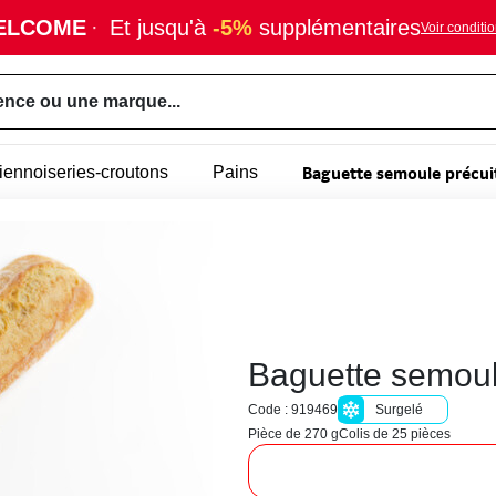
ELCOME
·
Et jusqu'à
-5%
supplémentaires
Voir conditi
ence ou une marque...
Baguette semoule précui
viennoiseries-croutons
Pains
Baguette semoul
Code : 919469
Surgelé
Pièce de 270 g
Colis de 25 pièces