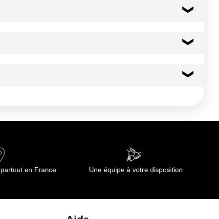
ne de BLE malté, épices, agent de traitement de la farine:
utes environ
264 kcal
1103 kj
1.3 g
0.37 g
53.0 g
 partout en France
Une équipe à votre disposition
3.1 g
3.1 g