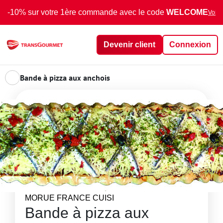
-10% sur votre 1ère commande avec le code
WELCOME
Voir 
Devenir client
Connexion
Bande à pizza aux anchois
MORUE FRANCE CUISI
Bande à pizza aux