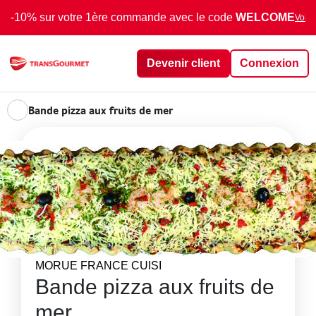
-10% sur votre 1ère commande avec le code
WELCOME
Voir 
Devenir client
Connexion
Bande pizza aux fruits de mer
MORUE FRANCE CUISI
Bande pizza aux fruits de
mer