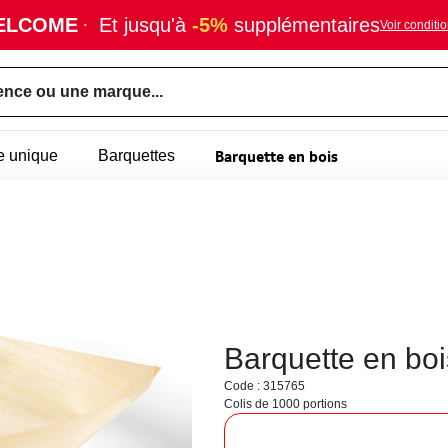
ELCOME
·
Et jusqu'à
-5%
supplémentaires
Voir conditi
ence ou une marque...
Barquette en bois
e unique
Barquettes
Barquette en b
Code : 315765
Colis de 1000 portions