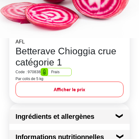
AFL
Betterave Chioggia crue
catégorie 1
Code : 970838
Frais
Par colis de 5 kg
Afficher le prix
Ingrédients et allergènes
Ingrédients :
Informations nutritionnelles
Betterave