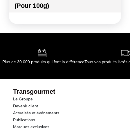
(Pour 100g)
Conformément aux informations transmises
par le(s) fournisseur(s) de Transgourmet
Kilocalories
46 kcal
Opérations
Kilojoules
190 kj
Matières grasses
0.2 g
dont Acides gras saturés
0.04 g
Plus de 30 000 produits qui font la différence
Tous vos produits livré
Glucides
9.1 g
dont Sucres
6.8 g
Transgourmet
Le Groupe
Fibres
2.5 g
Devenir client
Actualités et événements
Protéines
1.7 g
Publications
Marques exclusives