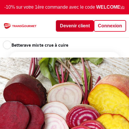
-10% sur votre 1ère commande avec le code
WELCOME
Voir 
Devenir client
Connexion
Betterave mixte crue à cuire