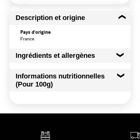
Description et origine
Pays d'origine
France
Ingrédients et allergènes
Ingrédients :
Informations nutritionnelles
Betterave
(Pour 100g)
Conformément aux informations transmises
par le(s) fournisseur(s) de Transgourmet
Kilocalories
46 kcal
Opérations
Kilojoules
190 kj
Matières grasses
0.2 g