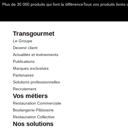
dont Acides gras saturés
0.04 g
Plus de 30 000 produits qui font la différence
Tous vos produits livré
Glucides
9.1 g
dont Sucres
6.8 g
Transgourmet
Le Groupe
Fibres
2.5 g
Devenir client
Actualités et événements
Protéines
1.7 g
Publications
Marques exclusives
Sel
0.15 g
Partenaires
Solutions professionnelles
Recrutement
Vos métiers
Restauration Commerciale
Boulangerie-Pâtisserie
Restauration Collective
Nos solutions