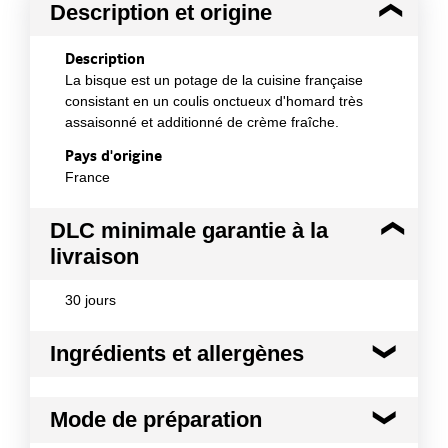
Description et origine
Description
La bisque est un potage de la cuisine française
consistant en un coulis onctueux d'homard très
assaisonné et additionné de crème fraîche.
Pays d'origine
France
DLC minimale garantie à la
livraison
30 jours
Ingrédients et allergènes
Ingrédients :
Mode de préparation
Bisque de homard: Eau filtrée, homard concentré
(équivalent de 24 % de homard dans la bisque de