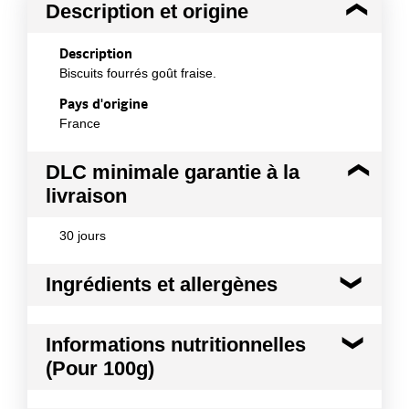
Description et origine
Description
Biscuits fourrés goût fraise.
Pays d'origine
France
DLC minimale garantie à la
livraison
30 jours
Ingrédients et allergènes
Ingrédients :
Informations nutritionnelles
Céréales [farine de blé (32%), farine complète de
(Pour 100g)
blé (15 %), farine complète de seigle, farine
complète d¿orge)], sirop de glucose-fructose, sucre,
matière grasse végétale (palme), stabilisant
Kilocalories
405 kcal