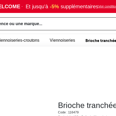
ELCOME
·
Et jusqu'à
-5%
supplémentaires
Voir conditi
ence ou une marque...
Brioche tranchée
viennoiseries-croutons
Viennoiseries
Brioche tranchée
Code : 116479