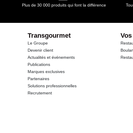
Plus de 30 000 produits qui font la différence
Tou
dont Sucres
Fibres
Transgourmet
Vos
Le Groupe
Restau
Protéines
Devenir client
Boulan
Actualités et événements
Restau
Sel
Publications
Marques exclusives
Partenaires
Solutions professionnelles
Recrutement