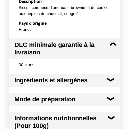
Description
Biscuit composé d'une base brownie et de cookie
aux pépites de chocolat, congelé
Pays d'origine
France
DLC minimale garantie à la
livraison
30 jours
Ingrédients et allergènes
Ingrédients :
Mode de préparation
Farine de BLÉ (GLUTEN), ŒUFS, sucre, BEURRE
(LAIT), chocolat noir 10.2% (sucre, pâte de cacao,
beurre de cacao, cacao maigre en poudre,
Mode de préparation :
Conseils de remise en
Informations nutritionnelles
émulsifiant : lécithines, arôme vanille), pépites de
œuvre : Décongélation 1 heure entre 0° C et 4° C.
chocolat 7.3% (sucre, pâte de cacao, beurre de
(Pour 100g)