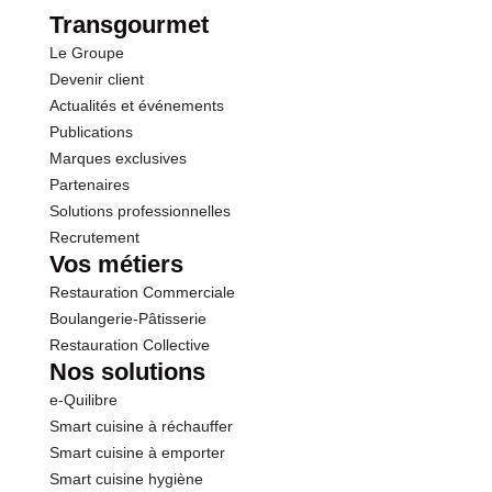
Protéines
3.8 g
Lait, amandes, noisettes, œufs, soja, gluten (blé,
Transgourmet
orge, avoine Fabriqué dans un atelier qui utilise :
Le Groupe
Sel
0.23 g
autres fruits à coque.
Devenir client
Allergènes :
Actualités et événements
Soja et produits à base de soja
Publications
Oeufs et produits à base d'oeufs
Marques exclusives
Lait et produits à base de lait
Partenaires
Fruits à coques
Solutions professionnelles
Céréales contenant du gluten
Conformément aux informations transmises
Recrutement
Vos métiers
par le(s) fournisseur(s) de Transgourmet
Opérations
Restauration Commerciale
Boulangerie-Pâtisserie
Restauration Collective
Nos solutions
e-Quilibre
Smart cuisine à réchauffer
Smart cuisine à emporter
Smart cuisine hygiène