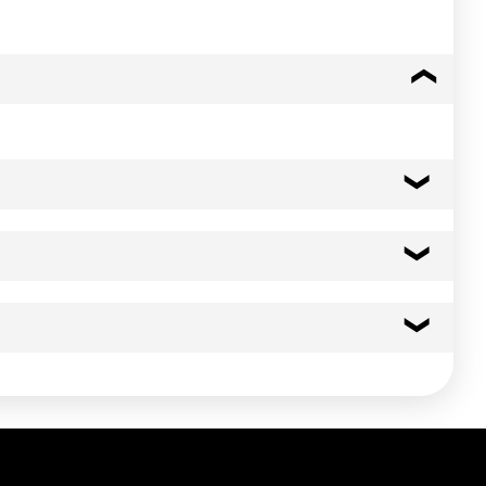
603 kcal
2523 kj
 altérer la qualité du produit
51.0 g
6.10 g