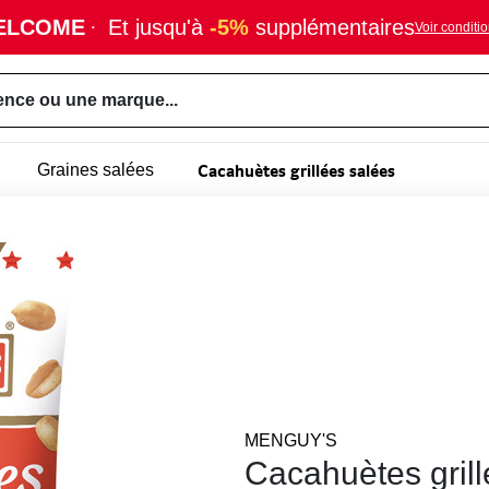
ELCOME
·
Et jusqu'à
-5%
supplémentaires
Voir conditi
ence ou une marque...
Cacahuètes grillées salées
Graines salées
MENGUY'S
Cacahuètes grill