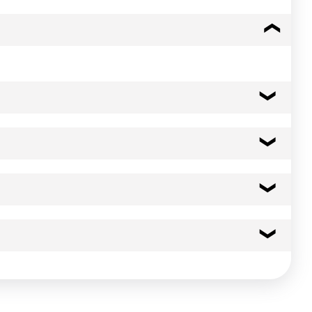
265 kcal
1109 kj
21.0 g