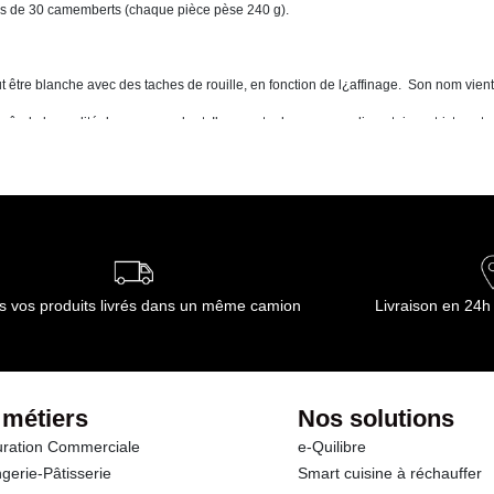
colis de 30 camemberts (chaque pièce pèse 240 g).
t être blanche avec des taches de rouille, en fonction de l¿affinage. Son nom vi
 sûr de la qualité de ce camembert. Il respecte des normes alimentaires strictes et 
ue, impossible de vous tromper ! Il est parfait pour réhausser vos plateaux de from
u de vin.
magret de canard séché, quelques fruits frais ou secs, et un petit pot de confitur
Battez 3 œufs, 4 cuillères à soupe de crème fraîche, du sel et du poivre. Abaisse
s vos produits livrés dans un même camion
Livraison en 24h
C.
produits d¿épicerie sucrée ou salée. Vous avez besoin de chocolat biologique, de b
) : nous vous livrons tout en une seule fois. Avec Transgourmet, vous gagnez du tem
 métiers
Nos solutions
ration Commerciale
e-Quilibre
gerie-Pâtisserie
Smart cuisine à réchauffer