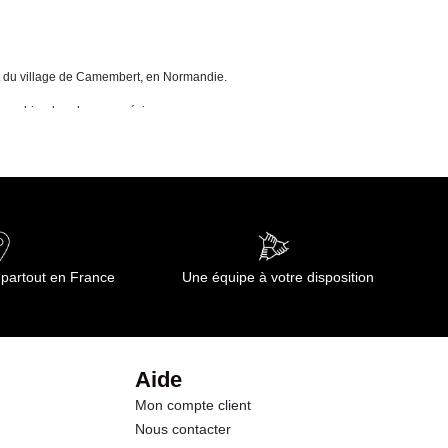
15.00 g
0.0 g
ent du village de Camembert, en Normandie.
un cahier des charges précis.
0.0 g
0.0 g
age, à côté d¿un chèvre frais ou d¿un brebis. Il offre une texture affinée.
19.0 g
e d¿oignons.
1.40 g
z une pâte feuilletée dans un plat. Disposez les tranches de camembert pour
 partout en France
Une équipe à votre disposition
iscuits, mais aussi de riz ? Votre espace client est accessible 24h/24.
ps.
Aide
Mon compte client
Nous contacter