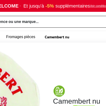
ELCOME
·
Et jusqu'à
-5%
supplémentaires
Voir conditi
ence ou une marque...
Camembert nu
Fromages pièces
Camembert nu