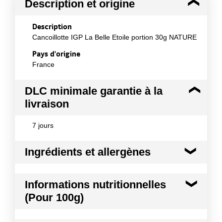
Description et origine
Description
Cancoillotte IGP La Belle Etoile portion 30g NATURE
Pays d'origine
France
DLC minimale garantie à la
livraison
7 jours
Ingrédients et allergènes
Ingrédients :
Informations nutritionnelles
Lait écrémé caillé pasteurisé, eau, beurre 10%, sel,
(Pour 100g)
sel de fonte : citrate de sodium. Origine du lait :
France
Kilocalories
136 kcal