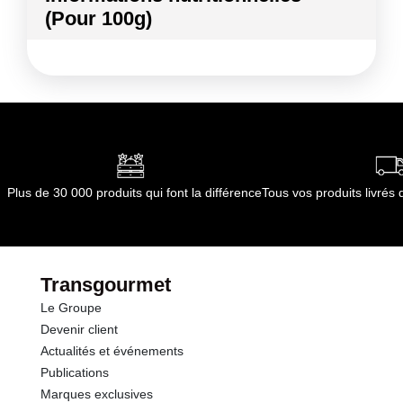
(Pour 100g)
Conformément aux informations transmises
par le(s) fournisseur(s) de Transgourmet
Kilocalories
26 kcal
Opérations
Kilojoules
108 kj
Matières grasses
0.3 g
dont Acides gras saturés
0.04 g
Plus de 30 000 produits qui font la différence
Tous vos produits livré
Glucides
4.3 g
dont Sucres
3.6 g
Transgourmet
Le Groupe
Fibres
3.7 g
Devenir client
Actualités et événements
Protéines
1.5 g
Publications
Marques exclusives