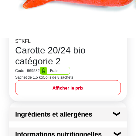
STKFL
Carotte 20/24 bio
catégorie 2
Code : 969582
Frais
Sachet de 1.5 kg
Colis de 8 sachets
Afficher le prix
Ingrédients et allergènes
Ingrédients :
Informations nutritionnelles
Carotte