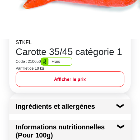
STKFL
Carotte 35/45 catégorie 1
Code : 210050
Frais
Par filet de 10 kg
Afficher le prix
Ingrédients et allergènes
Ingrédients :
Informations nutritionnelles
Carotte
(Pour 100g)
Conformément aux informations transmises