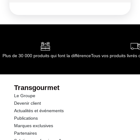
par le(s) fournisseur(s) de Transgourmet
Kilocalories
37 kcal
Opérations
Kilojoules
156 kj
Matières grasses
0.5 g
dont Acides gras saturés
0.01 g
Plus de 30 000 produits qui font la différence
Tous vos produits livré
Glucides
7.6 g
dont Sucres
6.0 g
Transgourmet
Le Groupe
Fibres
2.7 g
Devenir client
Actualités et événements
Protéines
0.6 g
Publications
Marques exclusives
Sel
0.11 g
Partenaires