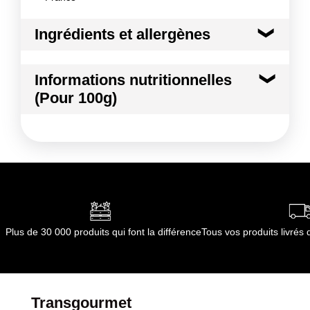
Ingrédients et allergènes
Ingrédients :
Informations nutritionnelles
Carotte
(Pour 100g)
Conformément aux informations transmises
par le(s) fournisseur(s) de Transgourmet
Kilocalories
26 kcal
Opérations
Kilojoules
107 kj
Matières grasses
0.3 g
dont Acides gras saturés
0.04 g
Plus de 30 000 produits qui font la différence
Tous vos produits livré
Glucides
4.3 g
dont Sucres
3.6 g
Transgourmet