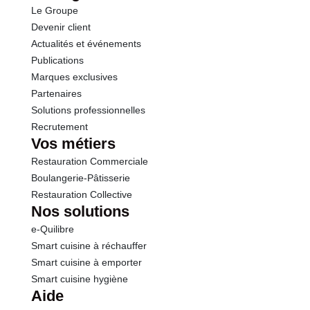
Le Groupe
Fibres
3.7 g
Devenir client
Actualités et événements
Protéines
1.5 g
Publications
Marques exclusives
Sel
0.20 g
Partenaires
Solutions professionnelles
Recrutement
Vos métiers
Restauration Commerciale
Boulangerie-Pâtisserie
Restauration Collective
Nos solutions
e-Quilibre
Smart cuisine à réchauffer
Smart cuisine à emporter
Smart cuisine hygiène
Aide