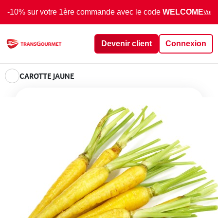
-10% sur votre 1ère commande avec le code
WELCOME
Voir 
Devenir client
Connexion
CAROTTE JAUNE