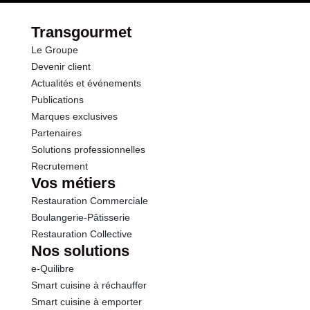
dont Sucres
0.0 g
Transgourmet
Le Groupe
Protéines
0.6 g
Devenir client
Actualités et événements
Sel
0.00 g
Publications
Marques exclusives
Sodium
79.00 g
Partenaires
Solutions professionnelles
Recrutement
Vos métiers
Restauration Commerciale
Boulangerie-Pâtisserie
Restauration Collective
Nos solutions
e-Quilibre
Smart cuisine à réchauffer
Smart cuisine à emporter