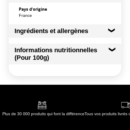
Pays d'origine
France
Ingrédients et allergènes
Ingrédients :
Informations nutritionnelles
CELERI BRANCHE
(Pour 100g)
Allergènes :
Céleri et produits à base de céleri
Kilocalories
17 kcal
Conformément aux informations transmises
par le(s) fournisseur(s) de Transgourmet
Kilojoules
70 kj
Opérations
Matières grasses
0.5 g
dont Acides gras saturés
0.00 g
Plus de 30 000 produits qui font la différence
Tous vos produits livré
Glucides
2.4 g