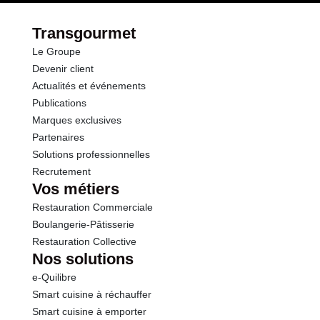
dont Sucres
1.3 g
Transgourmet
Le Groupe
Fibres
2.2 g
Devenir client
Actualités et événements
Protéines
0.6 g
Publications
Marques exclusives
Sel
0.20 g
Partenaires
Solutions professionnelles
Recrutement
Vos métiers
Restauration Commerciale
Boulangerie-Pâtisserie
Restauration Collective
Nos solutions
e-Quilibre
Smart cuisine à réchauffer
Smart cuisine à emporter