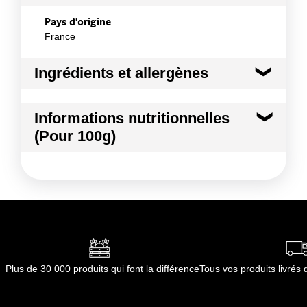
Pays d'origine
France
Ingrédients et allergènes
Ingrédients :
Informations nutritionnelles
Céleri
(Pour 100g)
Allergènes :
Céleri et produits à base de céleri
Kilocalories
17 kcal
Conformément aux informations transmises
par le(s) fournisseur(s) de Transgourmet
Kilojoules
70 kj
Opérations
Matières grasses
0.5 g
dont Acides gras saturés
0.01 g
Plus de 30 000 produits qui font la différence
Tous vos produits livré
Glucides
2.4 g