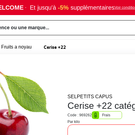
ELCOME
·
Et jusqu'à
-5%
supplémentaires
Voir conditi
ence ou une marque...
Cerise +22
Fruits a noyau
SELPETITS CAPUS
Cerise +22 caté
Code : 969262
Frais
Par kilo