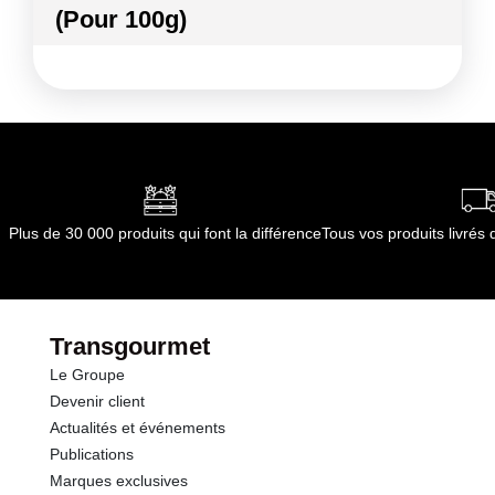
(Pour 100g)
Conformément aux informations transmises
par le(s) fournisseur(s) de Transgourmet
Kilocalories
25 kcal
Opérations
Kilojoules
106 kj
Matières grasses
0.8 g
dont Acides gras saturés
0.50 g
Plus de 30 000 produits qui font la différence
Tous vos produits livré
Glucides
2.3 g
dont Sucres
1.9 g
Transgourmet
Le Groupe
Fibres
4.2 g
Devenir client
Actualités et événements
Protéines
2.3 g
Publications
Marques exclusives