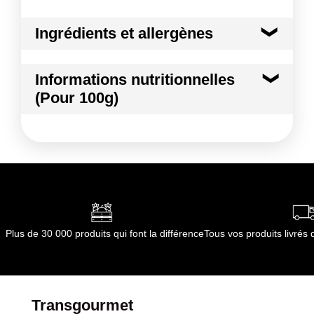
Ingrédients et allergènes
Ingrédients :
Informations nutritionnelles
Champignon
(Pour 100g)
Conformément aux informations transmises
par le(s) fournisseur(s) de Transgourmet
Kilocalories
19 kcal
Opérations
Kilojoules
80 kj
Matières grasses
0.2 g
dont Acides gras saturés
0.06 g
Plus de 30 000 produits qui font la différence
Tous vos produits livré
Glucides
1.9 g
dont Sucres
1.4 g
Transgourmet