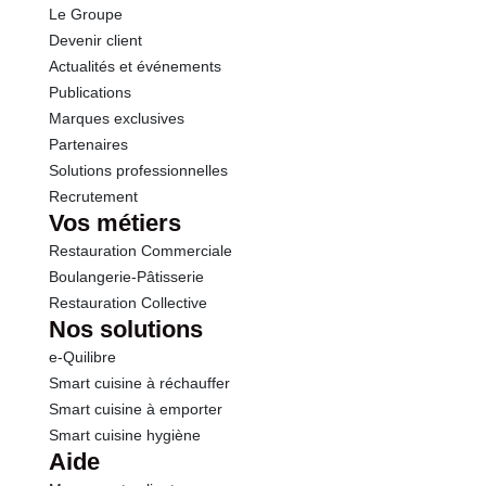
Le Groupe
Fibres
1.7 g
Devenir client
Actualités et événements
Protéines
2.4 g
Publications
Marques exclusives
Sel
0.01 g
Partenaires
Solutions professionnelles
Recrutement
Vos métiers
Restauration Commerciale
Boulangerie-Pâtisserie
Restauration Collective
Nos solutions
e-Quilibre
Smart cuisine à réchauffer
Smart cuisine à emporter
Smart cuisine hygiène
Aide