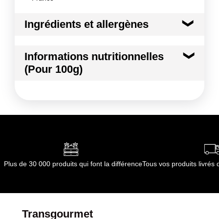
Ingrédients et allergènes
Ingrédients :
Informations nutritionnelles
CHOU BLANC
(Pour 100g)
Conformément aux informations transmises
par le(s) fournisseur(s) de Transgourmet
Kilocalories
29 kcal
Opérations
Kilojoules
123 kj
Matières grasses
0.6 g
dont Acides gras saturés
0.27 g
Plus de 30 000 produits qui font la différence
Tous vos produits livré
Glucides
4.6 g
dont Sucres
4.2 g
Transgourmet