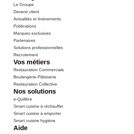
Le Groupe
Fibres
3.5 g
Devenir client
Actualités et événements
Protéines
1.4 g
Publications
Marques exclusives
Sel
0.03 g
Partenaires
Solutions professionnelles
Recrutement
Sodium
13.00 g
Vos métiers
Restauration Commerciale
Boulangerie-Pâtisserie
Restauration Collective
Nos solutions
e-Quilibre
Smart cuisine à réchauffer
Smart cuisine à emporter
Smart cuisine hygiène
Aide