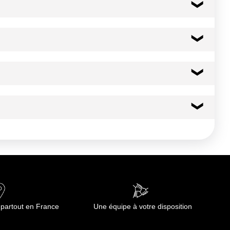
29 kcal
123 kj
0.6 g
0.30 g
4.6 g
 partout en France
Une équipe à votre disposition
4.2 g