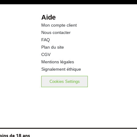
3.5 g
Aide
Mon compte client
1.4 g
Nous contacter
FAQ
0.03 g
Plan du site
CGV
240 mg
Mentions légales
Signalement éthique
59.0 mg
Cookies Settings
33.0 mg
oins de 18 ans