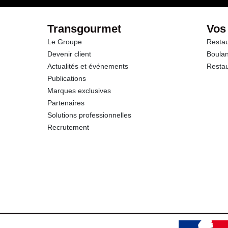
Fibres
Transgourmet
Vos
Le Groupe
Restau
Protéines
Devenir client
Boulan
Actualités et événements
Restau
Sel
Publications
Marques exclusives
Potassium
Partenaires
Solutions professionnelles
Calcium
Recrutement
Phosphore