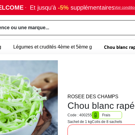
ELCOME
·
Et jusqu'à
-5%
supplémentaires
Voir conditi
ence ou une marque...
Chou blanc ra
g
Légumes et crudités 4ème et 5ème g
ROSEE DES CHAMPS
Chou blanc rapé
Code : 400255
Frais
Sachet de 1 kg
Colis de 8 sachets