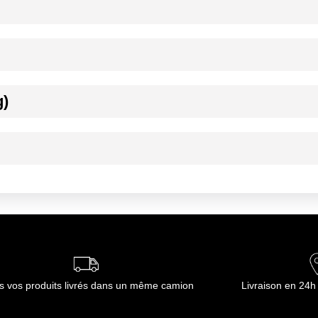
vant utilisation
g)
ournisseur(s) de Transgourmet Opérations
ournisseur(s) de Transgourmet Opérations
s vos produits livrés dans un même camion
Livraison en 24h