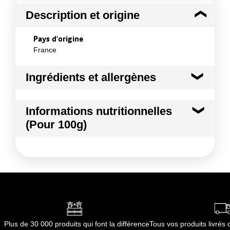
Description et origine
Pays d'origine
France
Ingrédients et allergènes
Ingrédients :
Informations nutritionnelles
CHOU BROCOLI
(Pour 100g)
Conformément aux informations transmises
par le(s) fournisseur(s) de Transgourmet
Kilocalories
27 kcal
Opérations
Kilojoules
114 kj
Matières grasses
0.8 g
dont Acides gras saturés
0.27 g
Plus de 30 000 produits qui font la différence
Tous vos produits livré