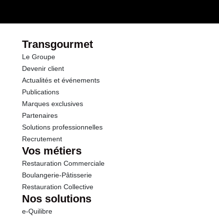
Glucides
2.0 g
dont Sucres
1.6 g
Transgourmet
Le Groupe
Fibres
4.3 g
Devenir client
Actualités et événements
Protéines
3.0 g
Publications
Marques exclusives
Sel
0.01 g
Partenaires
Solutions professionnelles
Recrutement
Sodium
5.00 g
Vos métiers
Restauration Commerciale
Boulangerie-Pâtisserie
Restauration Collective
Nos solutions
e-Quilibre