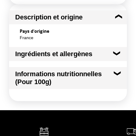
Description et origine
Pays d'origine
France
Ingrédients et allergènes
Ingrédients :
Informations nutritionnelles
CHOU RAVE VERT BIO
(Pour 100g)
Conformément aux informations transmises
par le(s) fournisseur(s) de Transgourmet
Kilocalories
17 kcal
Opérations
Kilojoules
73 kj
Matières grasses
0.1 g