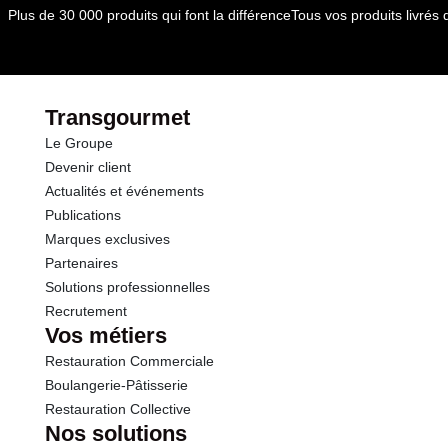
dont Acides gras saturés
0.01 g
Plus de 30 000 produits qui font la différence
Tous vos produits livré
Glucides
2.4 g
dont Sucres
2.4 g
Transgourmet
Le Groupe
Fibres
3.6 g
Devenir client
Actualités et événements
Protéines
1.8 g
Publications
Marques exclusives
Sel
0.05 g
Partenaires
Solutions professionnelles
Recrutement
Sodium
20.00 g
Vos métiers
Restauration Commerciale
Boulangerie-Pâtisserie
Restauration Collective
Nos solutions