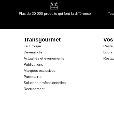
dont Acides gras saturés
Plus de 30 000 produits qui font la différence
Tou
Glucides
dont Sucres
Transgourmet
Vos
Le Groupe
Restau
Fibres
Devenir client
Boulan
Actualités et événements
Restau
Protéines
Publications
Marques exclusives
Sel
Partenaires
Solutions professionnelles
Recrutement