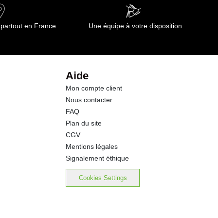
0.05 g
 partout en France
Une équipe à votre disposition
2.2 g
2.2 g
Aide
Mon compte client
2.4 g
Nous contacter
FAQ
2.9 g
Plan du site
CGV
0.04 g
Mentions légales
Signalement éthique
Cookies Settings