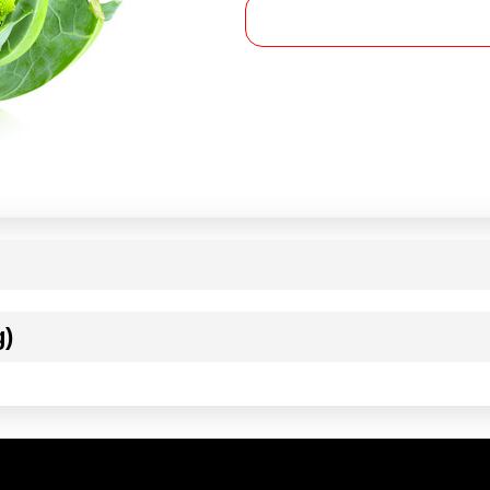
g)
ournisseur(s) de Transgourmet Opérations