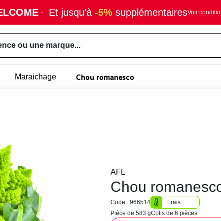
ELCOME
·
Et jusqu'à
-5%
supplémentaires
Voir conditi
ence ou une marque...
Chou romanesco
Maraichage
AFL
Chou romanesco 
Code : 966514
Frais
Pièce de 583 g
Colis de 6 pièces