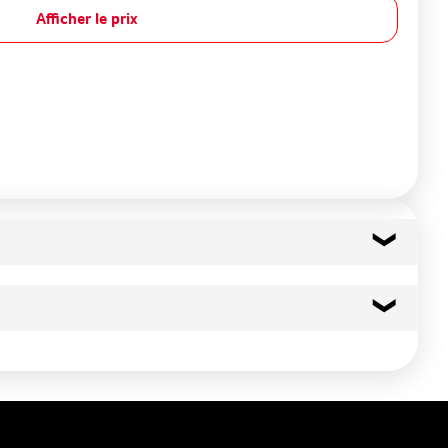
Afficher le prix
24 kcal
101 kj
0.4 g