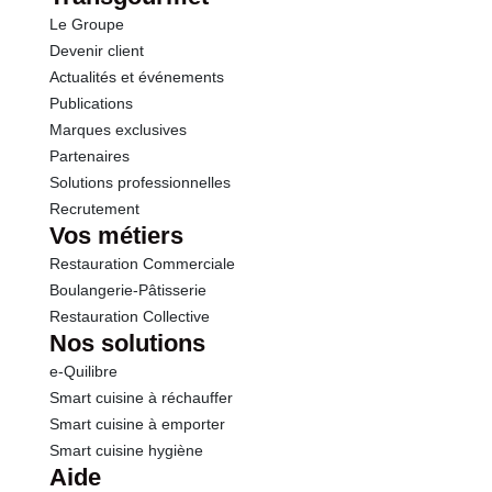
Le Groupe
Fibres
2.8 g
Devenir client
Actualités et événements
Protéines
1.1 g
Publications
Marques exclusives
Sel
0.04 g
Partenaires
Solutions professionnelles
Recrutement
Vos métiers
Restauration Commerciale
Boulangerie-Pâtisserie
Restauration Collective
Nos solutions
e-Quilibre
Smart cuisine à réchauffer
Smart cuisine à emporter
Smart cuisine hygiène
Aide