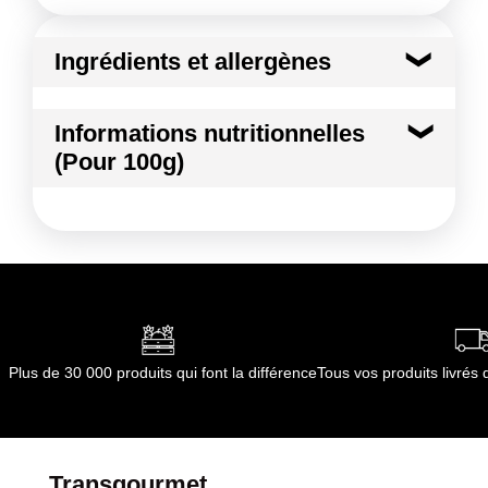
Ingrédients et allergènes
Ingrédients :
Informations nutritionnelles
Chou
(Pour 100g)
Conformément aux informations transmises
par le(s) fournisseur(s) de Transgourmet
Kilocalories
26 kcal
Opérations
Kilojoules
110 kj
Matières grasses
0.5 g
dont Acides gras saturés
0.01 g
Plus de 30 000 produits qui font la différence
Tous vos produits livré
Glucides
4.3 g
dont Sucres
3.9 g
Transgourmet