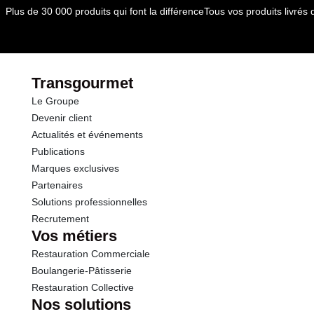
Plus de 30 000 produits qui font la différence
Tous vos produits livré
dont Sucres
0.0 g
Fibres
2.4 g
Transgourmet
Le Groupe
Protéines
3.3 g
Devenir client
Actualités et événements
Sel
0.01 g
Publications
Marques exclusives
Partenaires
Solutions professionnelles
Recrutement
Vos métiers
Restauration Commerciale
Boulangerie-Pâtisserie
Restauration Collective
Nos solutions