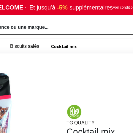
ELCOME
·
Et jusqu'à
-5%
supplémentaires
Voir conditi
ence ou une marque...
Cocktail mix
Biscuits salés
TG QUALITY
Cocktail mix