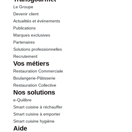
Le Groupe
Protéines
0.5 g
Devenir client
Actualités et événements
Sel
0.01 g
Publications
Marques exclusives
Partenaires
Solutions professionnelles
Recrutement
Vos métiers
Restauration Commerciale
Boulangerie-Pâtisserie
Restauration Collective
Nos solutions
e-Quilibre
Smart cuisine à réchauffer
Smart cuisine à emporter
Smart cuisine hygiène
Aide