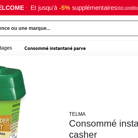
ELCOME
·
Et jusqu'à
-5%
supplémentaires
Voir conditi
ence ou une marque...
Consommé instantané parve
tages
TELMA
Consommé instan
casher