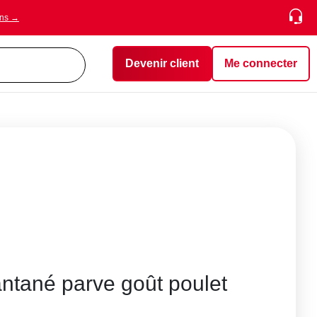
ons →
Devenir client
Me connecter
tané parve goût poulet