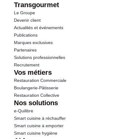
Transgourmet
Le Groupe
Protéines
15.0 g
Devenir client
Actualités et événements
Sel
0.05 g
Publications
Marques exclusives
Partenaires
Solutions professionnelles
Recrutement
Vos métiers
Restauration Commerciale
Boulangerie-Pâtisserie
Restauration Collective
Nos solutions
e-Quilibre
Smart cuisine à réchauffer
Smart cuisine à emporter
Smart cuisine hygiène