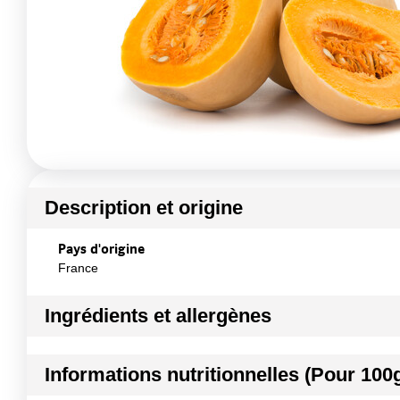
Description et origine
Pays d'origine
France
Ingrédients et allergènes
Ingrédients :
Informations nutritionnelles (Pour 100
COURGE BUTTERNUT
Conformément aux informations transmises par le(s) f