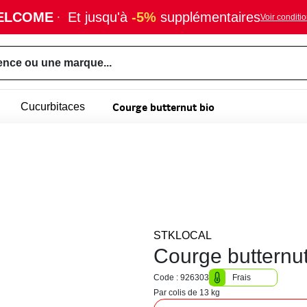
ELCOME
·
Et jusqu'à
-5%
supplémentaires
Voir conditi
ence ou une marque...
Courge butternut bio
Cucurbitaces
STKLOCAL
Courge butternut
Code : 926303
Frais
Par colis de 13 kg