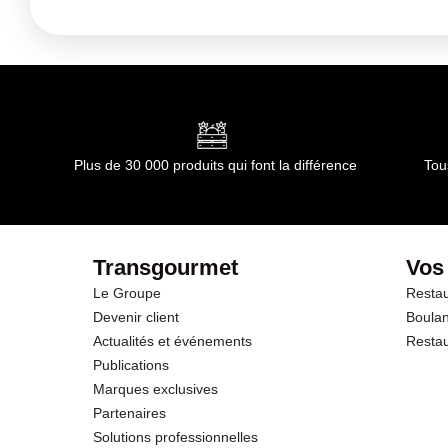
Kilocalories
Kilojoules
Matières grasses
dont Acides gras saturés
Plus de 30 000 produits qui font la différence
Tou
Glucides
dont Sucres
Transgourmet
Vos
Le Groupe
Restau
Protéines
Devenir client
Boulan
Actualités et événements
Restau
Sel
Publications
Marques exclusives
Sodium
Partenaires
Solutions professionnelles