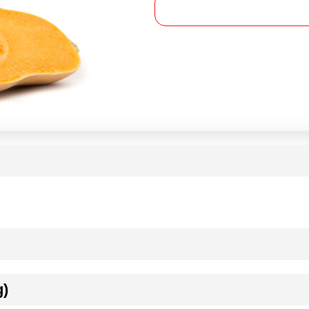
g)
ournisseur(s) de Transgourmet Opérations