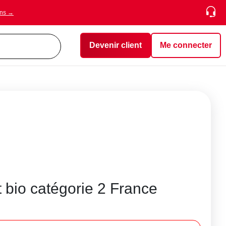
ons →
Devenir client
Me connecter
 bio catégorie 2 France