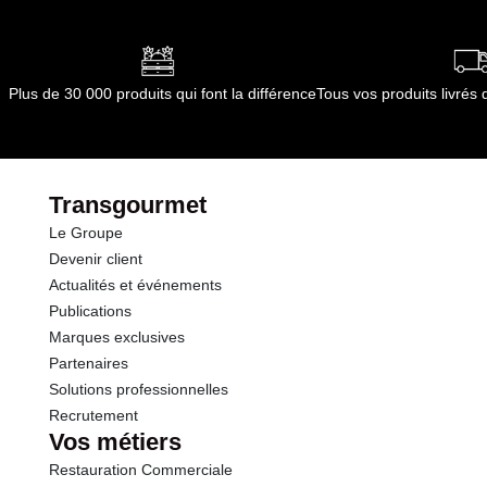
Conformément aux informations transmises
dont Acides gras saturés
0.06 g
par le(s) fournisseur(s) de Transgourmet
Opérations
Glucides
1.9 g
Plus de 30 000 produits qui font la différence
Tous vos produits livré
dont Sucres
0.6 g
Fibres
1.6 g
Transgourmet
Le Groupe
Protéines
0.6 g
Devenir client
Actualités et événements
Sel
0.01 g
Publications
Marques exclusives
Partenaires
Solutions professionnelles
Recrutement
Vos métiers
Restauration Commerciale